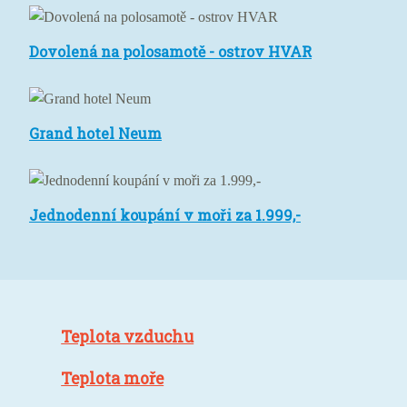
Brzet
Dovolená
Dovolená na polosamotě - ostrov HVAR
na
polosamotě
-
Grand
ostrov
Grand hotel Neum
hotel
HVAR
Neum
Jednodenní
Jednodenní koupání v moři za 1.999,-
koupání
v
moři
za
1.999,-
Teplota vzduchu
Teplota moře