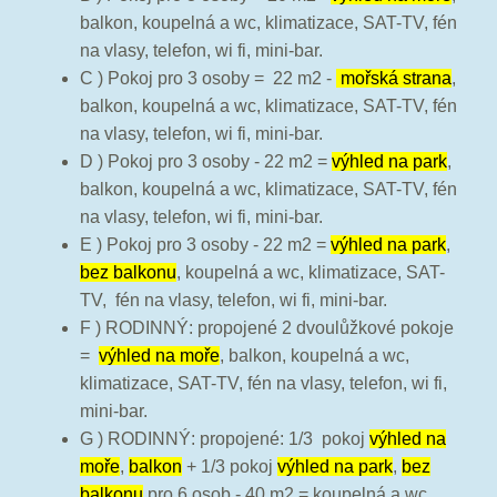
balkon, koupelná a wc, klimatizace, SAT-TV, fén
na vlasy, telefon, wi fi, mini-bar.
C ) Pokoj pro 3 osoby = 22 m2 -
mořská strana
,
balkon, koupelná a wc, klimatizace, SAT-TV, fén
na vlasy, telefon, wi fi, mini-bar.
D ) Pokoj pro 3 osoby - 22 m2 =
výhled na park
,
balkon, koupelná a wc, klimatizace, SAT-TV, fén
na vlasy, telefon, wi fi, mini-bar.
E ) Pokoj pro 3 osoby - 22 m2 =
výhled na park
,
bez balkonu
, koupelná a wc, klimatizace, SAT-
TV, fén na vlasy, telefon, wi fi, mini-bar.
F ) RODINNÝ: propojené 2 dvoulůžkové pokoje
=
výhled na moře
, balkon, koupelná a wc,
klimatizace, SAT-TV, fén na vlasy, telefon, wi fi,
mini-bar.
G ) RODINNÝ: propojené: 1/3 pokoj
výhled na
moře
,
balkon
+ 1/3 pokoj
výhled na park
,
bez
balkonu
pro 6 osob - 40 m2 = koupelná a wc,