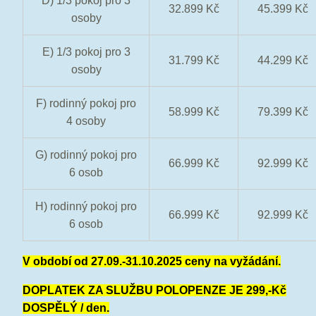
D) 1/3 pokoj pro 3
32.899 Kč
45.399 Kč
osoby
E) 1/3 pokoj pro 3
31.799 Kč
44.299 Kč
osoby
F) rodinný pokoj pro
58.999 Kč
79.399 Kč
4 osoby
G) rodinný pokoj pro
66.999 Kč
92.999 Kč
6 osob
H) rodinný pokoj pro
66.999 Kč
92.999 Kč
6 osob
V období od 27.09.-31.10.2025 ceny na vyžádání
.
DOPLATEK ZA SLUŽBU POLOPENZE JE 299,-Kč
DOSPĚLÝ / den.