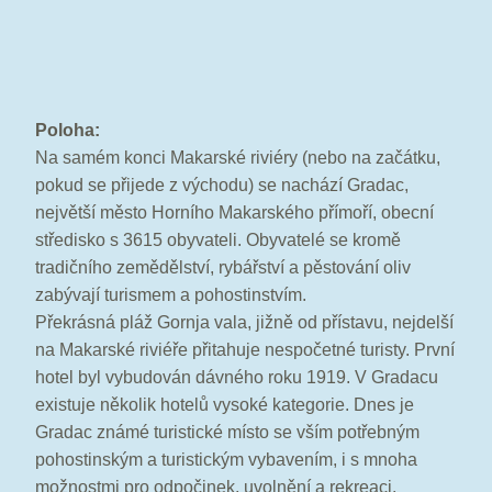
Poloha:
Na samém konci Makarské riviéry (nebo na začátku,
pokud se přijede z východu) se nachází Gradac,
největší město Horního Makarského přímoří, obecní
středisko s 3615 obyvateli. Obyvatelé se kromě
tradičního zemědělství, rybářství a pěstování oliv
zabývají turismem a pohostinstvím.
Překrásná pláž Gornja vala, jižně od přístavu, nejdelší
na Makarské riviéře přitahuje nespočetné turisty. První
hotel byl vybudován dávného roku 1919. V Gradacu
existuje několik hotelů vysoké kategorie. Dnes je
Gradac známé turistické místo se vším potřebným
pohostinským a turistickým vybavením, i s mnoha
možnostmi pro odpočinek, uvolnění a rekreaci.