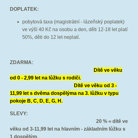
DOPLATEK:
pobytová taxa (magistrátní - lázeňský poplatek)
ve výší 40 Kč na osobu a den, děti 12-18 let platí
50%, děti do 12 let neplatí.
ZDARMA:
Dítě ve věku
od 0 - 2,99 let na lůžku s rodiči.
Dítě ve věku od 3 -
11,99 let s dvěma dospělýma na 3. lůžku v typu
pokoje B, C, D, E, G, H.
SLEVY:
20 % = dítě ve
věku od 3-11,99 let na hlavním - základním lůžku s
1 dospělým.