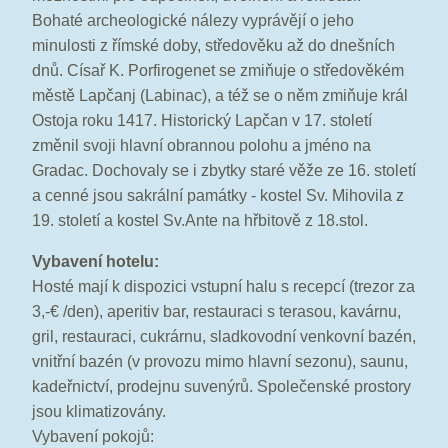
Bohaté archeologické nálezy vyprávějí o jeho
minulosti z římské doby, středověku až do dnešních
dnů. Císař K. Porfirogenet se zmiňuje o středověkém
městě Lapčanj (Labinac), a též se o něm zmiňuje král
Ostoja roku 1417. Historický Lapčan v 17. století
změnil svoji hlavní obrannou polohu a jméno na
Gradac. Dochovaly se i zbytky staré věže ze 16. století
a cenné jsou sakrální památky - kostel Sv. Mihovila z
19. století a kostel Sv.Ante na hřbitově z 18.stol.
Vybavení hotelu:
Hosté mají k dispozici vstupní halu s recepcí (trezor za
3,-€ /den), aperitiv bar, restauraci s terasou, kavárnu,
gril, restauraci, cukrárnu, sladkovodní venkovní bazén,
vnitřní bazén (v provozu mimo hlavní sezonu), saunu,
kadeřnictví, prodejnu suvenýrů. Společenské prostory
jsou klimatizovány.
Vybavení pokojů: