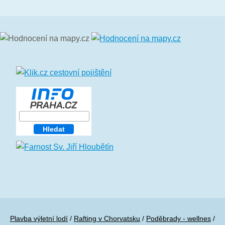
Plavba výletní lodí
/
Rafting v Chorvatsku
/
Poděbrady - wellnes
/