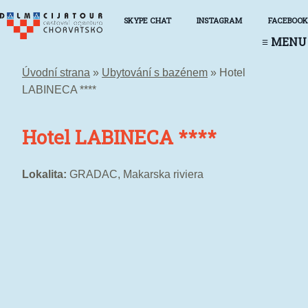
SKYPE CHAT
INSTAGRAM
FACEBOOK
≡ MENU
Úvodní strana
»
Ubytování s bazénem
»
Hotel
Střední Dalmácie
LABINECA ****
Hotel LABINECA ****
Lokalita:
GRADAC, Makarska riviera