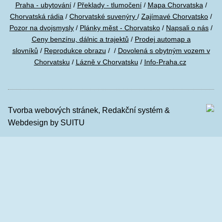
Praha - ubytování
/
Překlady - tlumočení
/
Mapa Chorvatska
/
Chorvatská rádia
/
Chorvatské suvenýry
/
Zajímavé Chorvatsko
/
Pozor na dvojsmysly
/
Plánky měst - Chorvatsko
/
Napsali o nás
/
Ceny benzínu, dálnic a trajektů
/
Prodej automap a
slovníků
/
Reprodukce obrazu
/
/
Dovolená s obytným vozem v
Chorvatsku
/
Lázně v Chorvatsku
/
Info-Praha.cz
Tvorba webových stránek
,
Redakční systém
&
Webdesign
by SUITU