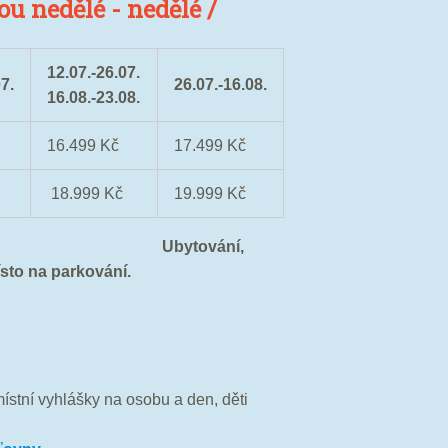
u nedělé - nedělé /
12.07.-26.07.
7.
26.07.-16.08.
16.08.-23.08.
16.499 Kč
17.499 Kč
18.999 Kč
19.999 Kč
:
Ubytování,
ísto na parkování.
místní vyhlášky na osobu a den, děti