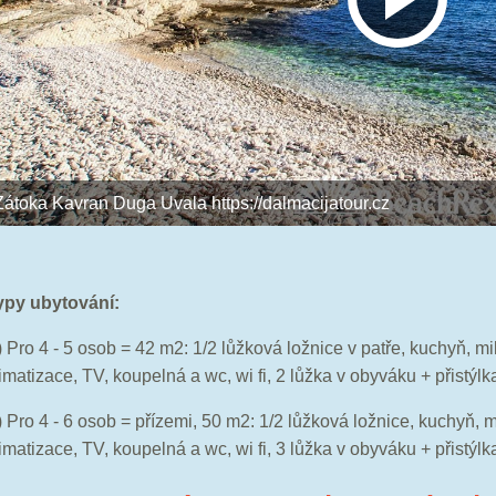
Zátoka Kavran Duga Uvala https://dalmacijatour.cz
ypy ubytování:
) Pro 4 - 5 osob = 42 m2: 1/2 lůžková ložnice v patře, kuchyň, m
imatizace, TV, koupelná a wc, wi fi, 2 lůžka v obyváku + přistýlka 
) Pro 4 - 6 osob = přízemi, 50 m2: 1/2 lůžková ložnice, kuchyň, 
imatizace, TV, koupelná a wc, wi fi, 3 lůžka v obyváku + přistýlka 