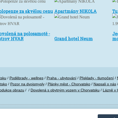
olopenze
Apartmány
Tur
olopenze za skvělou cenu
Apartmány NIKOLA
Tu
a
NIKOLA
ko
kvělou
Brz
Grand
enu
ovolená
hotel
Je
ovolená na polosamotě -
Je
a
Neum
ko
strov HVAR
Grand hotel Neum
mo
olosamotě
v
mo
trov
za
VAR
1.9
tsku
/
Poděbrady - wellnes
/
Praha - ubytování
/
Překlady - tlumočení
/
tsko
/
Pozor na dvojsmysly
/
Plánky měst - Chorvatsko
/
Napsali o nás
odukce obrazu
/
/
Dovolená s obytným vozem v Chorvatsku
/
Lázně v 
 systém
&
Webdesign
by SUITU