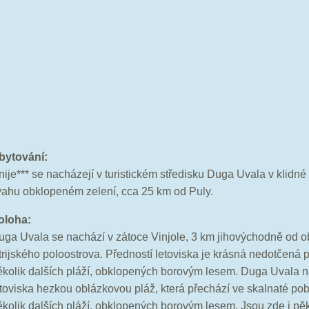
Ubytová
nije*** se nacházejí v turistickém středisku Duga Uvala v klidné
vahu obklopeném zelení, cca 25 km od Puly.
oloha:
uga Uvala se nachází v zátoce Vinjole, 3 km jihovýchodně od ob
trijského poloostrova. Předností letoviska je krásná nedotčená p
ěkolik dalších pláží, obklopených borovým lesem. Duga Uvala n
etoviska hezkou oblázkovou pláž, která přechází ve skalnaté pob
ěkolik dalších pláží, obklopených borovým lesem. Jsou zde i pě