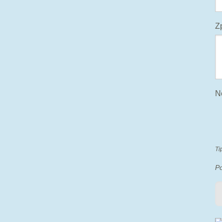
Z
N
Ti
P