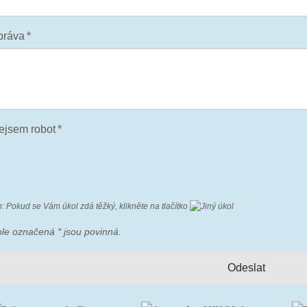
práva
*
ejsem robot
*
p: Pokud se Vám úkol zdá těžký, klikněte na tlačítko
ole označená
*
jsou povinná.