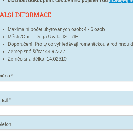
Možnost dokoupení: cestovního pojištění od
ERV pojiš
ALŠÍ INFORMACE
Maximální počet ubytovaných osob: 4 - 6 osob
Město/Obec: Duga Uvala, ISTRIE
Doporučení: Pro ty co vyhledávají romantickou a rodinnou 
Zeměpisná šířka: 44.92322
Zeměpisná délka: 14.02510
méno
*
mail
*
elefon