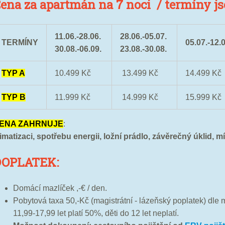
ena za apartmán na 7 noci / termíny jso
11.06.-28.06.
28.06.-05.07.
TERMÍNY
05.07.-12.0
30.08.-06.09.
23.08.-30.08.
TYP A
10.499 Kč
13.499 Kč
14.499 Kč
TYP B
11.999 Kč
14.999 Kč
15.999 Kč
ENA ZAHRNUJE
limatizaci, spotřebu energii, ložní prádlo, závěrečný úklid, m
DOPLATEK:
Domácí mazlíček ,-€ / den.
Pobytová taxa 50,-Kč (magistrátní - lázeňský poplatek) dle 
11,99-17,99 let platí 50%, děti do 12 let neplatí.