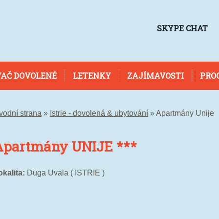
SKYPE CHAT
AČ DOVOLENÉ
LETENKY
ZAJÍMAVOSTI
PRO
vodní strana
»
Istrie - dovolená & ubytování
»
Apartmány Unije
Apartmány UNIJE ***
okalita:
Duga Uvala ( ISTRIE )