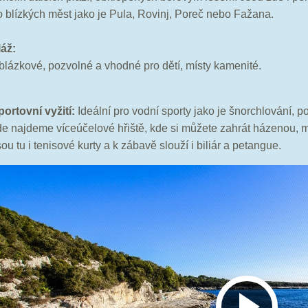
o blízkých měst jako je Pula, Rovinj, Poreč nebo Fažana.
láž:
blázkové, pozvolné a vhodné pro dětí, místy kamenité.
portovní vyžití:
Ideální pro vodní sporty jako je šnorchlování, p
de najdeme víceúčelové hřiště, kde si můžete zahrát házenou, 
ou tu i tenisové kurty a k zábavě slouží i biliár a petangue.