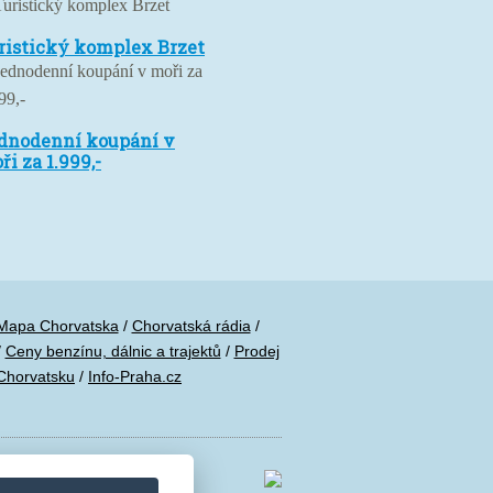
istický
ristický komplex Brzet
mplex
et
dnodenní
dnodenní koupání v
upání
ři za 1.999,-
ři
99,-
Mapa Chorvatska
/
Chorvatská rádia
/
/
Ceny benzínu, dálnic a trajektů
/
Prodej
Chorvatsku
/
Info-Praha.cz