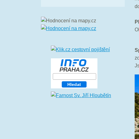
d
P
O
S
z
Js