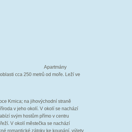
ní:
Apartmány
 oblasti cca 250 metrů od moře. Leží ve
ce Krnica; na jihovýchodní straně
říroda v jeho okolí. V okolí se nachází
abízí svým hostům přímo v centru
řeží. V okolí městečka se nachází
kné romantické zátoky ke koupání. výlety