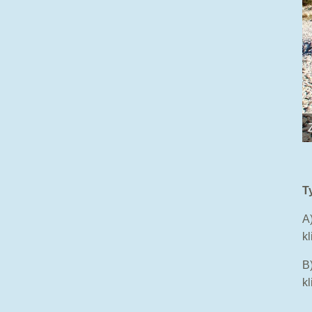
T
A
kl
B
kl