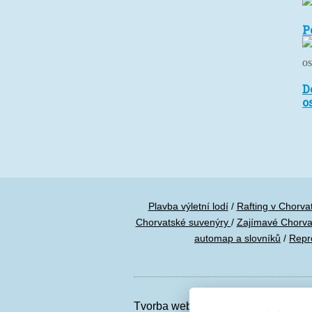
P
P
z
s
c
D
D
n
o
p
-
os
H
Plavba výletní lodí
/
Rafting v Chorva
Chorvatské suvenýry
/
Zajímavé Chorva
automap a slovníků
/
Repr
Tvorba webových stránek
,
Redakční