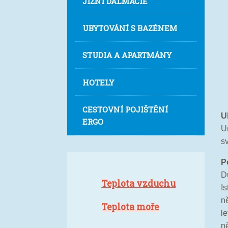
JIŽNÍ DALMÁCIE
UBYTOVÁNÍ S BAZÉNEM
STUDIA A APARTMÁNY
HOTELY
CESTOVNÍ POJIŠTĚNÍ
ERGO
U
s
P
D
Teplota vzduchu
Is
n
Teplota moře
l
n