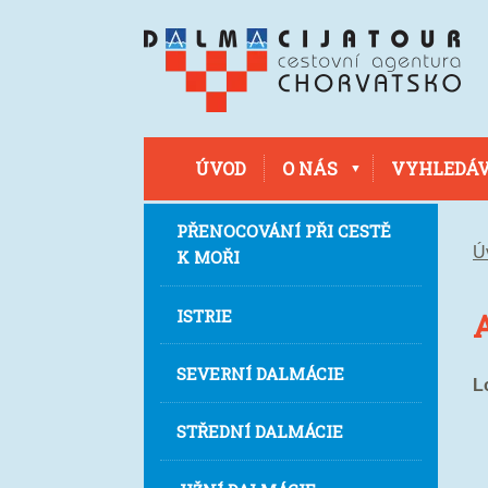
ÚVOD
O NÁS
VYHLEDÁV
PŘENOCOVÁNÍ PŘI CESTĚ
Ú
K MOŘI
ISTRIE
Střední Dalmácie
SEVERNÍ DALMÁCIE
L
STŘEDNÍ DALMÁCIE